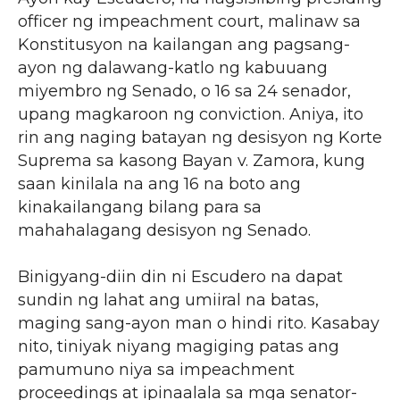
officer ng impeachment court, malinaw sa
Konstitusyon na kailangan ang pagsang-
ayon ng dalawang-katlo ng kabuuang
miyembro ng Senado, o 16 sa 24 senador,
upang magkaroon ng conviction. Aniya, ito
rin ang naging batayan ng desisyon ng Korte
Suprema sa kasong Bayan v. Zamora, kung
saan kinilala na ang 16 na boto ang
kinakailangang bilang para sa
mahahalagang desisyon ng Senado.
Binigyang-diin din ni Escudero na dapat
sundin ng lahat ang umiiral na batas,
maging sang-ayon man o hindi rito. Kasabay
nito, tiniyak niyang magiging patas ang
pamumuno niya sa impeachment
proceedings at ipinaalala sa mga senator-