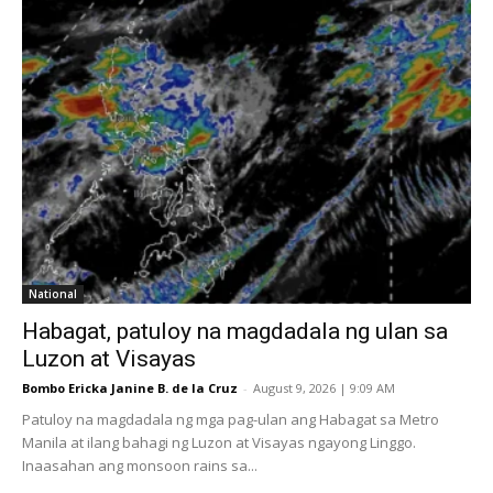
National
Habagat, patuloy na magdadala ng ulan sa
Luzon at Visayas
Bombo Ericka Janine B. de la Cruz
-
August 9, 2026 | 9:09 AM
Patuloy na magdadala ng mga pag-ulan ang Habagat sa Metro
Manila at ilang bahagi ng Luzon at Visayas ngayong Linggo.
Inaasahan ang monsoon rains sa...