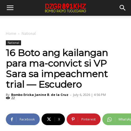
Home
National
National
16 Boto ang kailangan
para ma-convict si VP
Sara sa impeachment
trial — Escudero
By
Bombo Ericka Janine B. de la Cruz
-
July 6, 2026 | 4:56 PM
22
Facebook
X
Pinterest
WhatsA