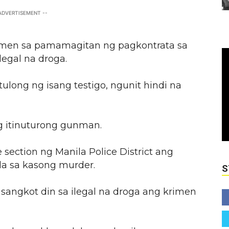
 ADVERTISEMENT --
imen sa pamamagitan ng pagkontrata sa
egal na droga.
long ng isang testigo, ngunit hindi na
ng itinuturong gunman.
ection ng Manila Police District ang
la sa kasong murder.
S
sangkot din sa ilegal na droga ang krimen