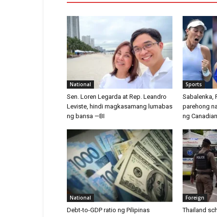
National
Sports
Sen. Loren Legarda at Rep. Leandro
Sabalenka, P
Leviste, hindi magkasamang lumabas
parehong n
ng bansa —BI
ng Canadia
National
Foreign
Debt-to-GDP ratio ng Pilipinas
Thailand sch