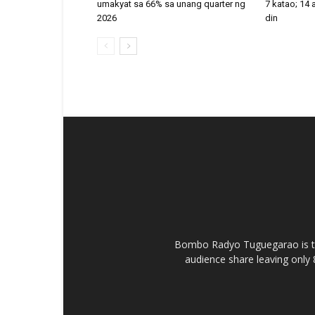
umakyat sa 66% sa unang quarter ng
7 katao; 14
2026
din
Bombo Radyo Tuguegarao is th
audience share leaving only 