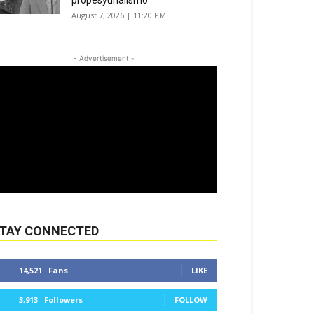
propesyunalismo
August 7, 2026 | 11:20 PM
- Advertisement -
TAY CONNECTED
14,521
Fans
LIKE
3,913
Followers
FOLLOW