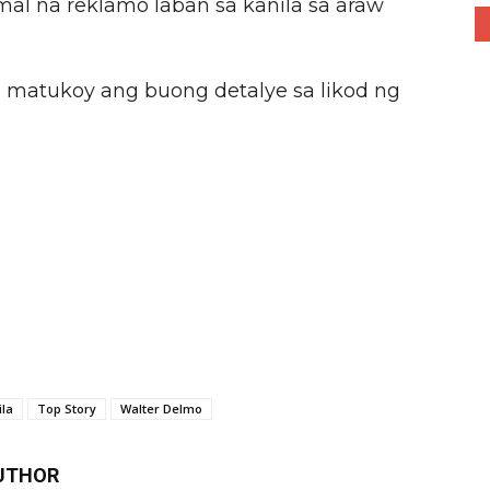
l na reklamo laban sa kanila sa araw
 matukoy ang buong detalye sa likod ng
la
Top Story
Walter Delmo
UTHOR