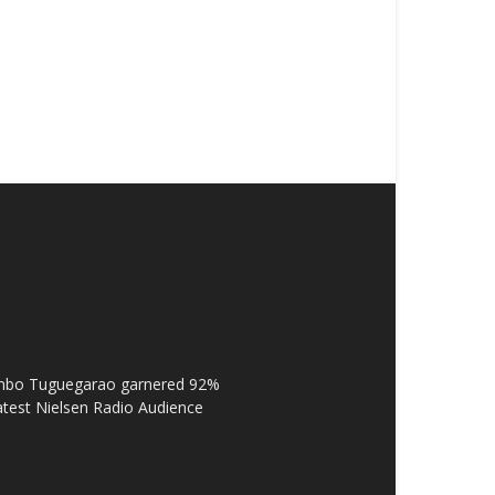
Bombo Tuguegarao garnered 92%
latest Nielsen Radio Audience