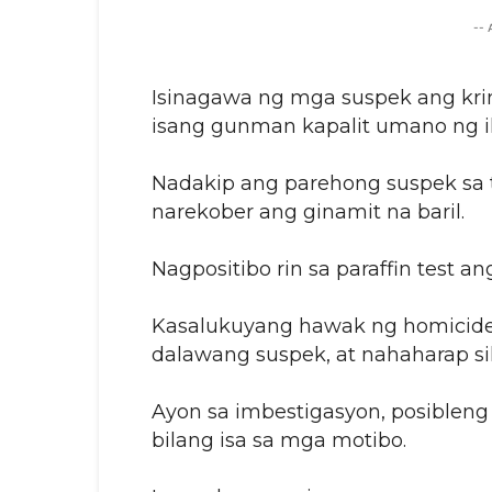
--
Isinagawa ng mga suspek ang kr
isang gunman kapalit umano ng il
Nadakip ang parehong suspek sa tu
narekober ang ginamit na baril.
Nagpositibo rin sa paraffin test a
Kasalukuyang hawak ng homicide s
dalawang suspek, at nahaharap si
Ayon sa imbestigasyon, posibleng 
bilang isa sa mga motibo.