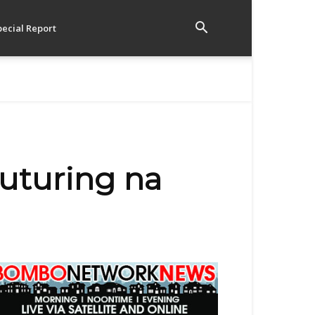
pecial Report
nuturing na