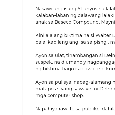
Nasawi ang isang 51-anyos na lal
kalaban-laban ng dalawang lalaki
anak sa Baseco Compound, Maynil
Kinilala ang biktima na si Walte
bala, kabilang ang isa sa pisngi, 
Ayon sa ulat, tinambangan si De
suspek, na diumano’y nagpangga
ng biktima bago isagawa ang kri
Ayon sa pulisya, napag-alamang m
matapos siyang sawayin ni Delm
mga computer shop.
Napahiya raw ito sa publiko, dahi