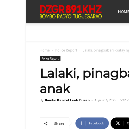
Bombo
HOM
Radyo
Home
Police Report
Lalaki, pinagbabaril-patay ng
Tuguegarao
Police Report
Lalaki, pinagb
anak
By
Bombo Ranzel Leah Duran
-
August 6, 2025 | 5:22 
Facebook
X
Share