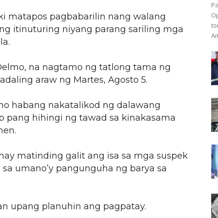
Pa
Op
aki matapos pagbabarilin nang walang
to
ng itinuturing niyang parang sariling mga
Am
a.
r Delmo, na nagtamo ng tatlong tama ng
madaling araw ng Martes, Agosto 5.
lmo habang nakatalikod ng dalawang
p pang hihingi ng tawad sa kinakasama
men.
ay matinding galit ang isa sa mga suspek
o sa umano’y pangunguha ng barya sa
lan upang planuhin ang pagpatay.