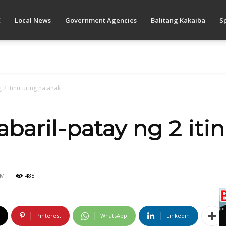
E
Local News
Government Agencies
Balitang Kakaiba
S
 2 itinuturing na anak
abaril-patay ng 2 iti
PM
485
Pinterest
WhatsApp
Linkedin