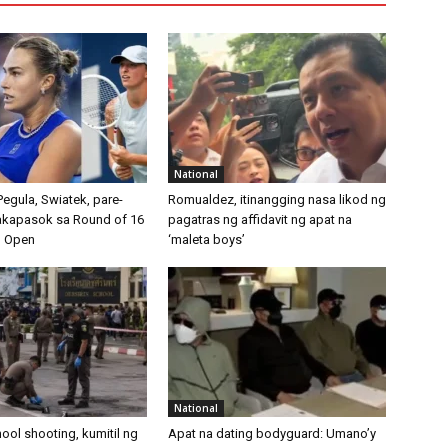
National
egula, Swiatek, pare-
Romualdez, itinangging nasa likod ng
akapasok sa Round of 16
pagatras ng affidavit ng apat na
n Open
‘maleta boys’
National
ool shooting, kumitil ng
Apat na dating bodyguard: Umano’y