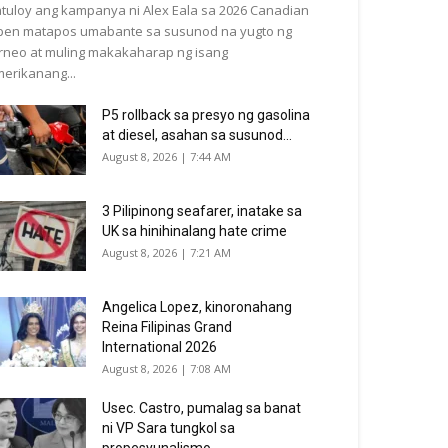
tuloy ang kampanya ni Alex Eala sa 2026 Canadian
en matapos umabante sa susunod na yugto ng
rneo at muling makakaharap ng isang
erikanang...
P5 rollback sa presyo ng gasolina
at diesel, asahan sa susunod...
August 8, 2026 | 7:44 AM
3 Pilipinong seafarer, inatake sa
UK sa hinihinalang hate crime
August 8, 2026 | 7:21 AM
Angelica Lopez, kinoronahang
Reina Filipinas Grand
International 2026
August 8, 2026 | 7:08 AM
Usec. Castro, pumalag sa banat
ni VP Sara tungkol sa