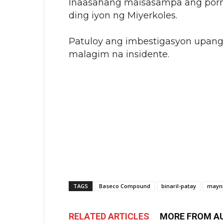
Inaasahang maisasampa ang porma
ding iyon ng Miyerkoles.
Patuloy ang imbestigasyon upang
malagim na insidente.
TAGS
Baseco Compound
binaril-patay
mayni
RELATED ARTICLES
MORE FROM A