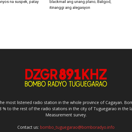
 anyos na suspek, patay
blackmail ang unang plano; Baligod,
itinanggi ang alegasyon
e most listened radio station in the whole province of Cagayan. 
8 % to the rest of the radio stations in the city of Tuguegarao in the 
Measurement survey.
Contact us:
bombo_tuguegarao@bomboradyo.info