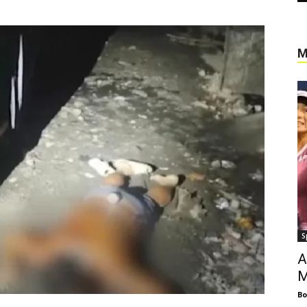
M
S
A
M
Bo