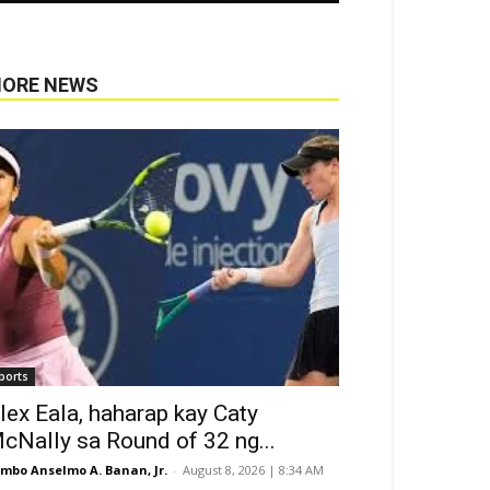
ORE NEWS
ports
lex Eala, haharap kay Caty
cNally sa Round of 32 ng...
mbo Anselmo A. Banan, Jr.
-
August 8, 2026 | 8:34 AM