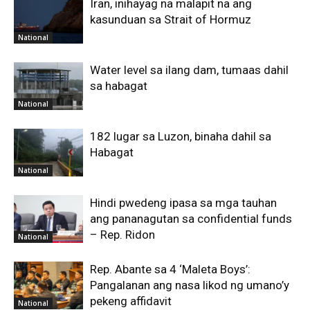
Iran, inihayag na malapit na ang
kasunduan sa Strait of Hormuz
National
Water level sa ilang dam, tumaas dahil
sa habagat
National
182 lugar sa Luzon, binaha dahil sa
Habagat
National
Hindi pwedeng ipasa sa mga tauhan
ang pananagutan sa confidential funds
– Rep. Ridon
National
Rep. Abante sa 4 ‘Maleta Boys’:
Pangalanan ang nasa likod ng umano’y
pekeng affidavit
National