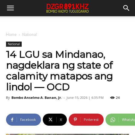
Home
National
National
14 LGU sa Mindanao,
nagdeklara ng state of
calamity matapos ang
lindol — OCD
By
Bombo Anselmo A. Banan, Jr.
-
June 15, 2026 | 6:35 PM
24
Facebook
X
Pinterest
WhatsA