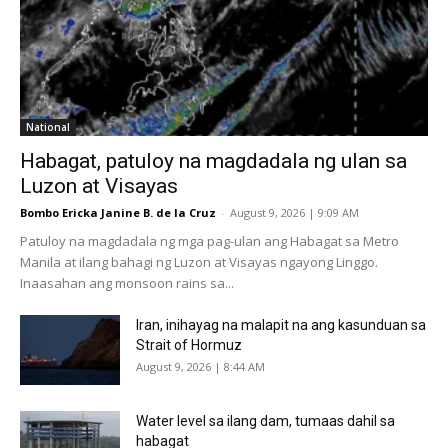
National
Habagat, patuloy na magdadala ng ulan sa
Luzon at Visayas
Bombo Ericka Janine B. de la Cruz
-
August 9, 2026 | 9:09 AM
Patuloy na magdadala ng mga pag-ulan ang Habagat sa Metro
Manila at ilang bahagi ng Luzon at Visayas ngayong Linggo.
Inaasahan ang monsoon rains sa...
Iran, inihayag na malapit na ang kasunduan sa
Strait of Hormuz
August 9, 2026 | 8:44 AM
Water level sa ilang dam, tumaas dahil sa
habagat