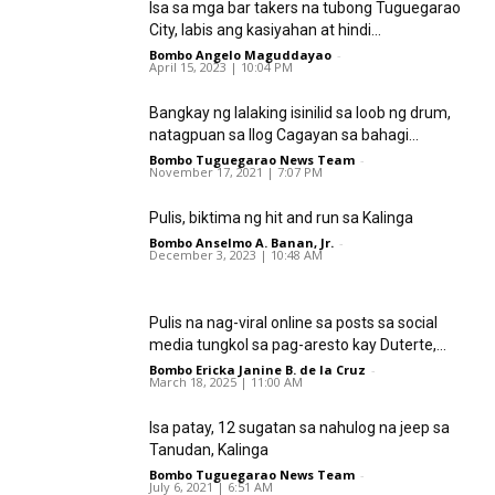
Isa sa mga bar takers na tubong Tuguegarao
City, labis ang kasiyahan at hindi...
Bombo Angelo Maguddayao
-
April 15, 2023 | 10:04 PM
Bangkay ng lalaking isinilid sa loob ng drum,
natagpuan sa Ilog Cagayan sa bahagi...
Bombo Tuguegarao News Team
-
November 17, 2021 | 7:07 PM
Pulis, biktima ng hit and run sa Kalinga
Bombo Anselmo A. Banan, Jr.
-
December 3, 2023 | 10:48 AM
Pulis na nag-viral online sa posts sa social
media tungkol sa pag-aresto kay Duterte,...
Bombo Ericka Janine B. de la Cruz
-
March 18, 2025 | 11:00 AM
Isa patay, 12 sugatan sa nahulog na jeep sa
Tanudan, Kalinga
Bombo Tuguegarao News Team
-
July 6, 2021 | 6:51 AM