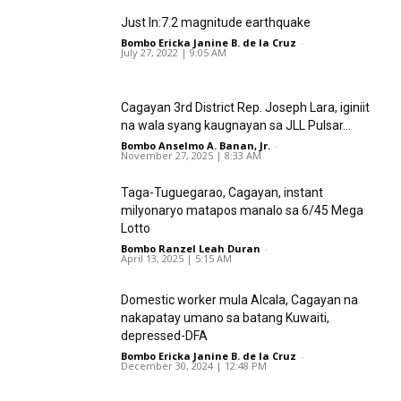
Just In:7.2 magnitude earthquake
Bombo Ericka Janine B. de la Cruz
-
July 27, 2022 | 9:05 AM
Cagayan 3rd District Rep. Joseph Lara, iginiit
na wala syang kaugnayan sa JLL Pulsar...
Bombo Anselmo A. Banan, Jr.
-
November 27, 2025 | 8:33 AM
Taga-Tuguegarao, Cagayan, instant
milyonaryo matapos manalo sa 6/45 Mega
Lotto
Bombo Ranzel Leah Duran
-
April 13, 2025 | 5:15 AM
Domestic worker mula Alcala, Cagayan na
nakapatay umano sa batang Kuwaiti,
depressed-DFA
Bombo Ericka Janine B. de la Cruz
-
December 30, 2024 | 12:48 PM