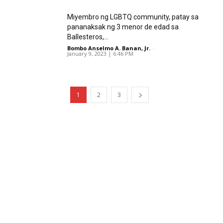
Miyembro ng LGBTQ community, patay sa
pananaksak ng 3 menor de edad sa
Ballesteros,...
Bombo Anselmo A. Banan, Jr.
-
January 9, 2023 | 6:46 PM
1
2
3