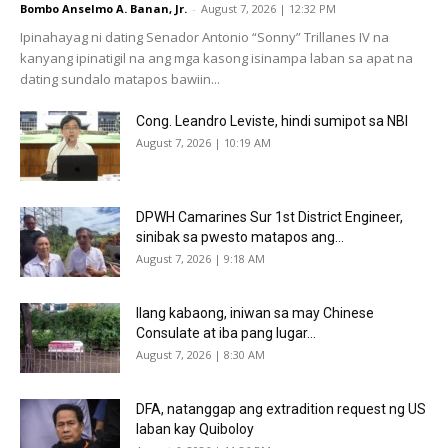
Bombo Anselmo A. Banan, Jr.
-
August 7, 2026 | 12:32 PM
Ipinahayag ni dating Senador Antonio “Sonny” Trillanes IV na
kanyang ipinatigil na ang mga kasong isinampa laban sa apat na
dating sundalo matapos bawiin...
Cong. Leandro Leviste, hindi sumipot sa NBI
August 7, 2026 | 10:19 AM
DPWH Camarines Sur 1st District Engineer,
sinibak sa pwesto matapos ang...
August 7, 2026 | 9:18 AM
Ilang kabaong, iniwan sa may Chinese
Consulate at iba pang lugar...
August 7, 2026 | 8:30 AM
DFA, natanggap ang extradition request ng US
laban kay Quiboloy