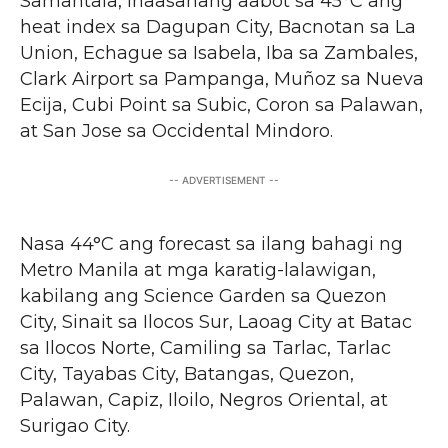
Samantala, inaasahang aabot sa 45°C ang
heat index sa Dagupan City, Bacnotan sa La
Union, Echague sa Isabela, Iba sa Zambales,
Clark Airport sa Pampanga, Muñoz sa Nueva
Ecija, Cubi Point sa Subic, Coron sa Palawan,
at San Jose sa Occidental Mindoro.
-- ADVERTISEMENT --
Nasa 44°C ang forecast sa ilang bahagi ng
Metro Manila at mga karatig-lalawigan,
kabilang ang Science Garden sa Quezon
City, Sinait sa Ilocos Sur, Laoag City at Batac
sa Ilocos Norte, Camiling sa Tarlac, Tarlac
City, Tayabas City, Batangas, Quezon,
Palawan, Capiz, Iloilo, Negros Oriental, at
Surigao City.