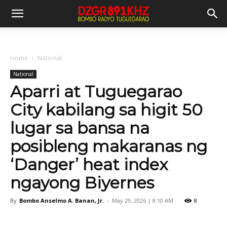
Home
National
National
Aparri at Tuguegarao
City kabilang sa higit 50
lugar sa bansa na
posibleng makaranas ng
‘Danger’ heat index
ngayong Biyernes
By
Bombo Anselmo A. Banan, Jr.
-
May 29, 2026 | 8:10 AM
8