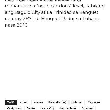
mananatili sa “not hazardous” level, kabilang
ang Baguio City at La Trinidad sa Benguet
na may 26°C, at Benguet Radar sa Tuba na
nasa 20°C.
TAGS
aparri
aurora
Baler (Radar)
bulacan
Cagayan
Casiguran
Cavite
cavite City
danger level
forecast