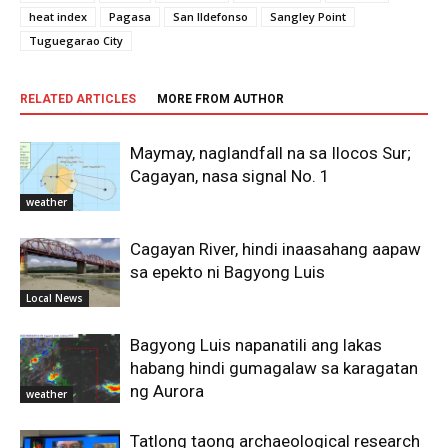
heat index
Pagasa
San Ildefonso
Sangley Point
Tuguegarao City
RELATED ARTICLES
MORE FROM AUTHOR
Maymay, naglandfall na sa Ilocos Sur;
Cagayan, nasa signal No. 1
weather
Cagayan River, hindi inaasahang aapaw
sa epekto ni Bagyong Luis
Local News
Bagyong Luis napanatili ang lakas
habang hindi gumagalaw sa karagatan
ng Aurora
weather
Tatlong taong archaeological research