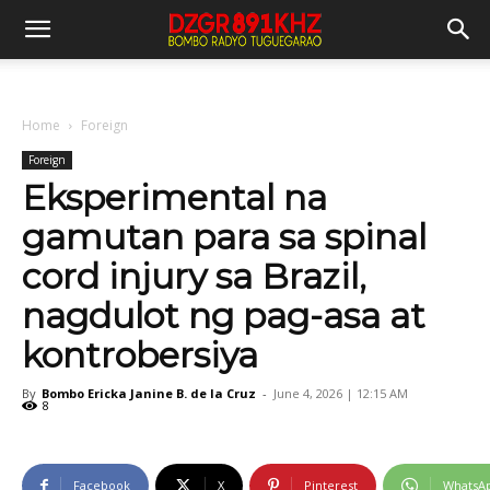
Home
Foreign
Foreign
Eksperimental na
gamutan para sa spinal
cord injury sa Brazil,
nagdulot ng pag-asa at
kontrobersiya
By
Bombo Ericka Janine B. de la Cruz
-
June 4, 2026 | 12:15 AM
8
Facebook
X
Pinterest
WhatsA