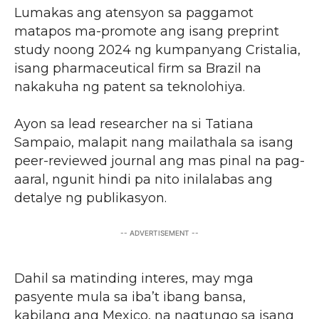
Lumakas ang atensyon sa paggamot
matapos ma-promote ang isang preprint
study noong 2024 ng kumpanyang Cristalia,
isang pharmaceutical firm sa Brazil na
nakakuha ng patent sa teknolohiya.
Ayon sa lead researcher na si Tatiana
Sampaio, malapit nang mailathala sa isang
peer-reviewed journal ang mas pinal na pag-
aaral, ngunit hindi pa nito inilalabas ang
detalye ng publikasyon.
-- ADVERTISEMENT --
Dahil sa matinding interes, may mga
pasyente mula sa iba’t ibang bansa,
kabilang ang Mexico, na nagtungo sa isang