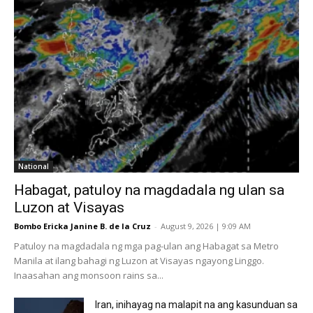
National
Habagat, patuloy na magdadala ng ulan sa
Luzon at Visayas
Bombo Ericka Janine B. de la Cruz
-
August 9, 2026 | 9:09 AM
Patuloy na magdadala ng mga pag-ulan ang Habagat sa Metro
Manila at ilang bahagi ng Luzon at Visayas ngayong Linggo.
Inaasahan ang monsoon rains sa...
Iran, inihayag na malapit na ang kasunduan sa