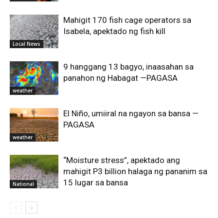
Mahigit 170 fish cage operators sa
Isabela, apektado ng fish kill
Local News
9 hanggang 13 bagyo, inaasahan sa
panahon ng Habagat —PAGASA
weather
El Niño, umiiral na ngayon sa bansa —
PAGASA
weather
“Moisture stress”, apektado ang
mahigit P3 billion halaga ng pananim sa
15 lugar sa bansa
National