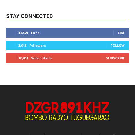
STAY CONNECTED
14,521
Fans
LIKE
3,913
Followers
FOLLOW
10,011
Subscribers
SUBSCRIBE