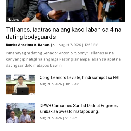
National
Trillanes, iaatras na ang kaso laban sa 4 na
dating bodyguards
Bombo Anselmo A. Banan, Jr.
-
August 7, 2026 | 12:32 PM
Ipinahayag ni dating Senador Antonio “Sonny” Trillanes IV na
kanyang ipinatigil na ang mga kasong isinampa laban sa apat na
dating sundalo matapos bawiin...
Cong. Leandro Leviste, hindi sumipot sa NBI
August 7, 2026 | 10:19 AM
DPWH Camarines Sur 1st District Engineer,
sinibak sa pwesto matapos ang...
August 7, 2026 | 9:18 AM