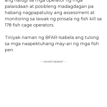
ang nalugi sa mga operator ng mga
palaisdaan at posibleng madagdagan pa
habang nagpapatuloy ang assessment at
monitoring sa lawak ng pinsala ng fish kill sa
178 fish cage operators.
Tiniyak naman ng BFAR-Isabela ang tulong
sa mga naapektuhang may-ari ng mga fish
pen.
-- ADVERTISEMENT --