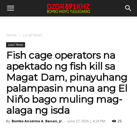
Home
Local News
Local News
Fish cage operators na
apektado ng fish kill sa
Magat Dam, pinayuhang
palampasin muna ang El
Niño bago muling mag-
alaga ng isda
By
Bombo Anselmo A. Banan, Jr.
-
June 27, 2026 | 4:24 PM
25