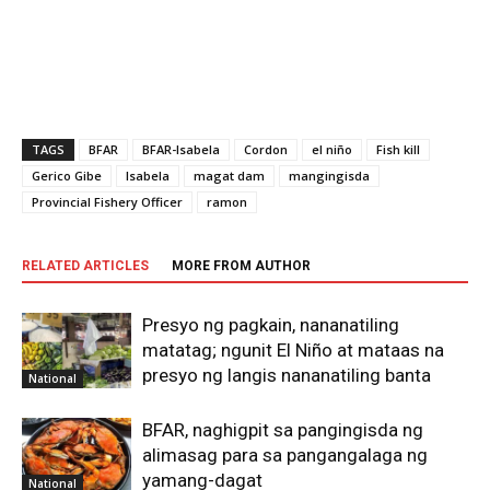
TAGS
BFAR
BFAR-Isabela
Cordon
el niño
Fish kill
Gerico Gibe
Isabela
magat dam
mangingisda
Provincial Fishery Officer
ramon
RELATED ARTICLES
MORE FROM AUTHOR
Presyo ng pagkain, nananatiling
matatag; ngunit El Niño at mataas na
presyo ng langis nananatiling banta
National
BFAR, naghigpit sa pangingisda ng
alimasag para sa pangangalaga ng
yamang-dagat
National