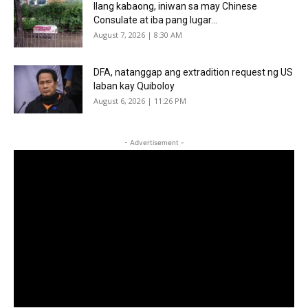
Ilang kabaong, iniwan sa may Chinese
Consulate at iba pang lugar...
August 7, 2026 | 8:30 AM
DFA, natanggap ang extradition request ng US
laban kay Quiboloy
August 6, 2026 | 11:26 PM
- Advertisement -