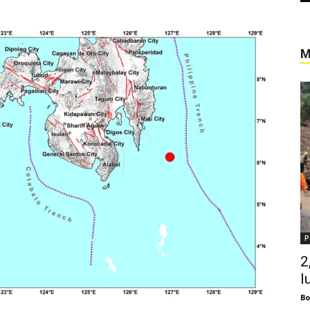
M
P
2
l
Bo