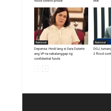
flood control probe
title
National
National
Depensa: Hindi lang si Sara Duterte
DOJ, tumang
ang VP na nakatanggap ng
2 flood cont
confidential funds