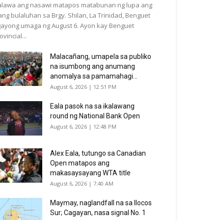
lawa ang nasawi matapos matabunan ng lupa ang
ang bulaluhan sa Brgy. Shilan, La Trinidad, Benguet
ayong umaga ng August 6. Ayon kay Benguet
ovincial...
Malacañang, umapela sa publiko
na isumbong ang anumang
anomalya sa pamamahagi...
August 6, 2026 | 12:51 PM
Eala pasok na sa ikalawang
round ng National Bank Open
August 6, 2026 | 12:48 PM
Alex Eala, tutungo sa Canadian
Open matapos ang
makasaysayang WTA title
August 6, 2026 | 7:40 AM
Maymay, naglandfall na sa Ilocos
Sur; Cagayan, nasa signal No. 1