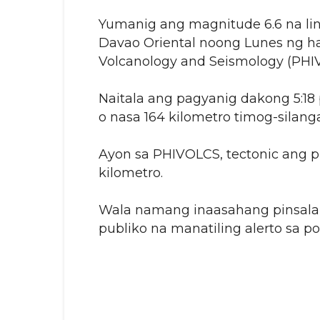
Yumanig ang magnitude 6.6 na lin
Davao Oriental noong Lunes ng hap
Volcanology and Seismology (PHI
Naitala ang pagyanig dakong 5:18 
o nasa 164 kilometro timog-silan
Ayon sa PHIVOLCS, tectonic ang p
kilometro.
Wala namang inaasahang pinsala m
publiko na manatiling alerto sa po