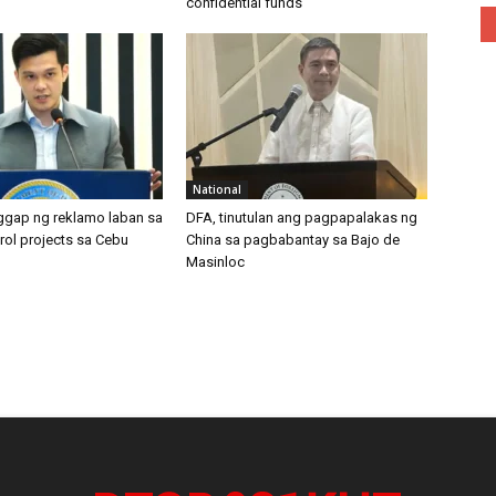
confidential funds
National
gap ng reklamo laban sa
DFA, tinutulan ang pagpapalakas ng
rol projects sa Cebu
China sa pagbabantay sa Bajo de
Masinloc