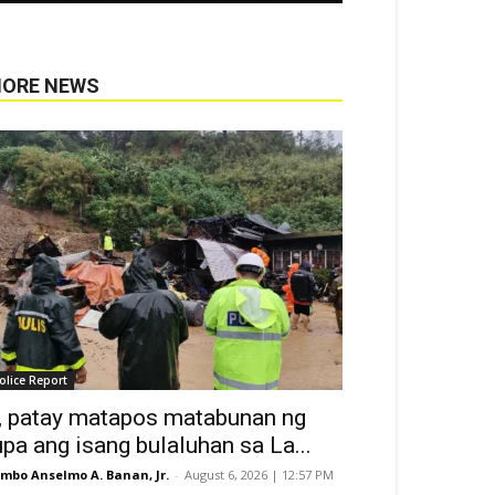
ORE NEWS
olice Report
, patay matapos matabunan ng
upa ang isang bulaluhan sa La...
mbo Anselmo A. Banan, Jr.
-
August 6, 2026 | 12:57 PM