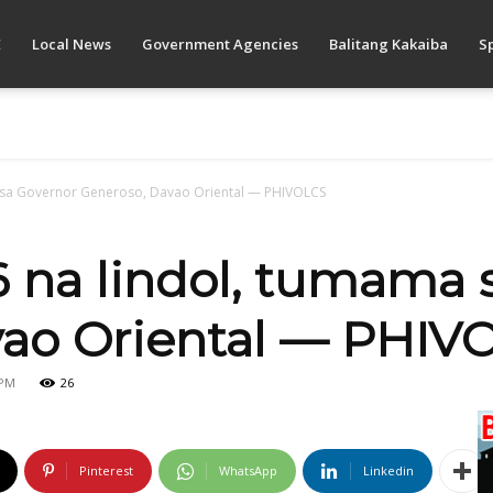
E
Local News
Government Agencies
Balitang Kakaiba
S
a sa Governor Generoso, Davao Oriental — PHIVOLCS
 na lindol, tumama 
vao Oriental — PHIV
 PM
26
Pinterest
WhatsApp
Linkedin