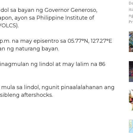
Da
is
dol sa bayan ng Governor Generoso,
ng
on, ayon sa Philippine Institute of
Pr
VOLCS).
p.m. na may episentro sa 05.77°N, 127.27°E
gan ng naturang bayan.
inagmulan ng lindol at may lalim na 86
ula sa lindol, ngunit pinaalalahanan ang
sibleng aftershocks.