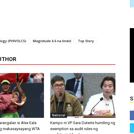
ology (PHIVOLCS)
Magnitude 6.6 na lindol
Top Story
UTHOR
S
National
rangalan si Alex Eala
Kampo ni VP Sara Duterte humiling ng
g makasaysayang WTA
exemption sa audit rules ng