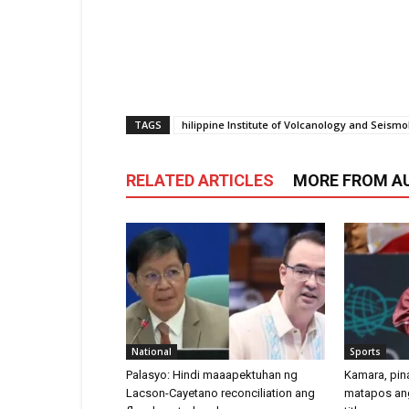
TAGS
hilippine Institute of Volcanology and Seism
RELATED ARTICLES
MORE FROM A
National
Sports
Palasyo: Hindi maaapektuhan ng
Kamara, pina
Lacson-Cayetano reconciliation ang
matapos an