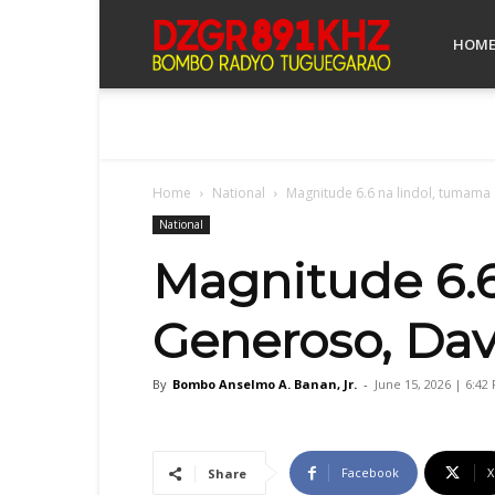
Bombo
HOM
Radyo
Home
National
Magnitude 6.6 na lindol, tumam
Tuguegarao
National
Magnitude 6.6
Generoso, Da
By
Bombo Anselmo A. Banan, Jr.
-
June 15, 2026 | 6:42
Facebook
X
Share