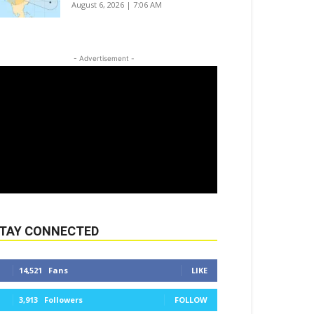
August 6, 2026 | 7:06 AM
- Advertisement -
TAY CONNECTED
14,521
Fans
LIKE
3,913
Followers
FOLLOW