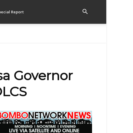
pecial Report
sa Governor
OLCS