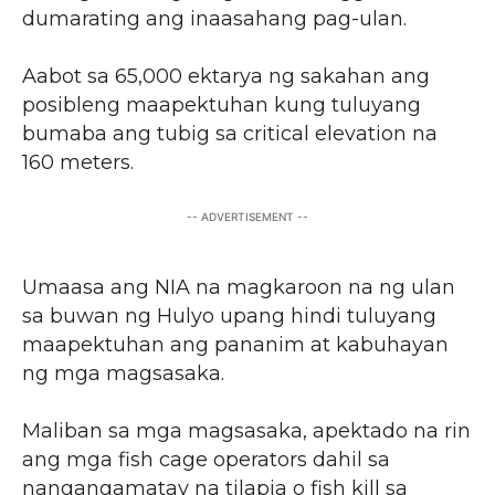
dumarating ang inaasahang pag-ulan.
Aabot sa 65,000 ektarya ng sakahan ang
posibleng maapektuhan kung tuluyang
bumaba ang tubig sa critical elevation na
160 meters.
-- ADVERTISEMENT --
Umaasa ang NIA na magkaroon na ng ulan
sa buwan ng Hulyo upang hindi tuluyang
maapektuhan ang pananim at kabuhayan
ng mga magsasaka.
Maliban sa mga magsasaka, apektado na rin
ang mga fish cage operators dahil sa
nangangamatay na tilapia o fish kill sa