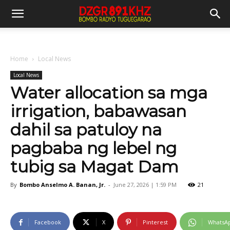
Home
Local News
Local News
Water allocation sa mga
irrigation, babawasan
dahil sa patuloy na
pagbaba ng lebel ng
tubig sa Magat Dam
By
Bombo Anselmo A. Banan, Jr.
-
June 27, 2026 | 1:59 PM
21
Facebook
X
Pinterest
WhatsA