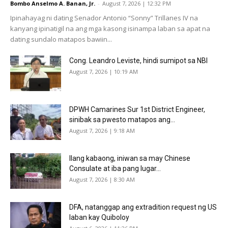
Bombo Anselmo A. Banan, Jr.
-
August 7, 2026 | 12:32 PM
Ipinahayag ni dating Senador Antonio “Sonny” Trillanes IV na
kanyang ipinatigil na ang mga kasong isinampa laban sa apat na
dating sundalo matapos bawiin...
Cong. Leandro Leviste, hindi sumipot sa NBI
August 7, 2026 | 10:19 AM
DPWH Camarines Sur 1st District Engineer,
sinibak sa pwesto matapos ang...
August 7, 2026 | 9:18 AM
Ilang kabaong, iniwan sa may Chinese
Consulate at iba pang lugar...
August 7, 2026 | 8:30 AM
DFA, natanggap ang extradition request ng US
laban kay Quiboloy