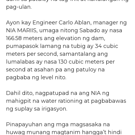
pag-ulan.
Ayon kay Engineer Carlo Ablan, manager ng
NIA MARIIS, umaga nitong Sabado ay nasa
166.58 meters ang elevation ng dam,
pumapasok lamang na tubig ay 34 cubic
meters per second, samantalang ang
lumalabas ay nasa 130 cubic meters per
second at asahan pa ang patuloy na
pagbaba ng level nito.
Dahil dito, nagpatupad na ang NIA ng
mahigpit na water rationing at pagbabawas
ng suplay sa irigasyon.
Pinapayuhan ang mga magsasaka na
huwag munang magtanim hangga’t hindi