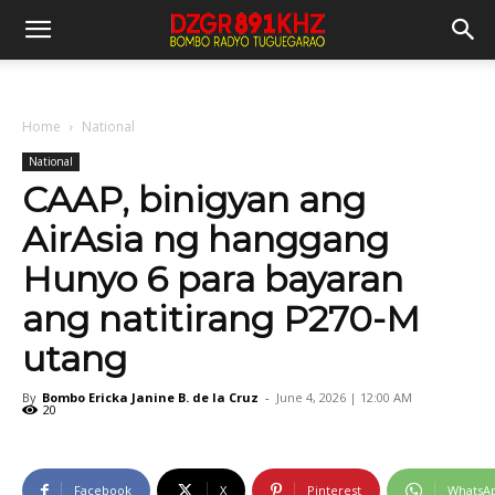
Home
National
National
CAAP, binigyan ang
AirAsia ng hanggang
Hunyo 6 para bayaran
ang natitirang P270-M
utang
By
Bombo Ericka Janine B. de la Cruz
-
June 4, 2026 | 12:00 AM
20
Facebook
X
Pinterest
WhatsA