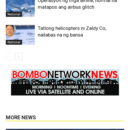
Operasyon ng mga airline, normal na
matapos ang airbus glitch
National
Tatlong helicopters ni Zaldy Co,
nailabas na ng bansa
National
MORE NEWS