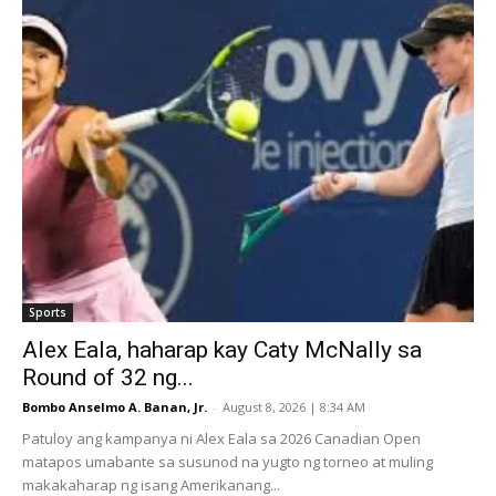
Sports
Alex Eala, haharap kay Caty McNally sa
Round of 32 ng...
Bombo Anselmo A. Banan, Jr.
-
August 8, 2026 | 8:34 AM
Patuloy ang kampanya ni Alex Eala sa 2026 Canadian Open
matapos umabante sa susunod na yugto ng torneo at muling
makakaharap ng isang Amerikanang...