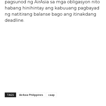
pagsunod ng AirAsia sa mga obligasyon nito
habang hinihintay ang kabuuang pagbayad
ng natitirang balanse bago ang itinakdang
deadline.
TAGS
AirAsia Philippines
caap