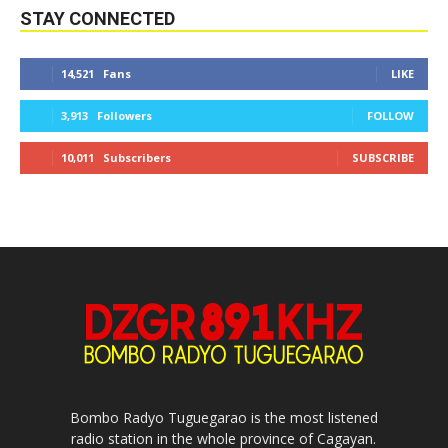
STAY CONNECTED
14,521
Fans
LIKE
3,913
Followers
FOLLOW
10,011
Subscribers
SUBSCRIBE
Bombo Radyo Tuguegarao is the most listened
radio station in the whole province of Cagayan.