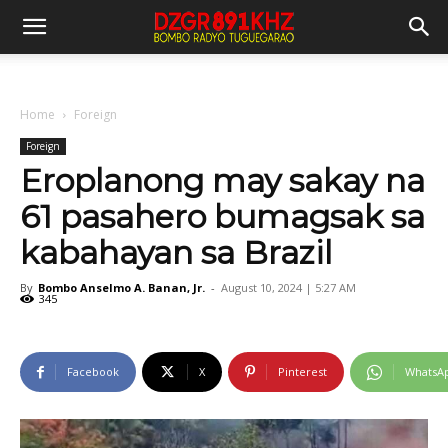
Home
Foreign
Foreign
Eroplanong may sakay na
61 pasahero bumagsak sa
kabahayan sa Brazil
By
Bombo Anselmo A. Banan, Jr.
-
August 10, 2024 | 5:27 AM
345
Facebook
X
Pinterest
WhatsA