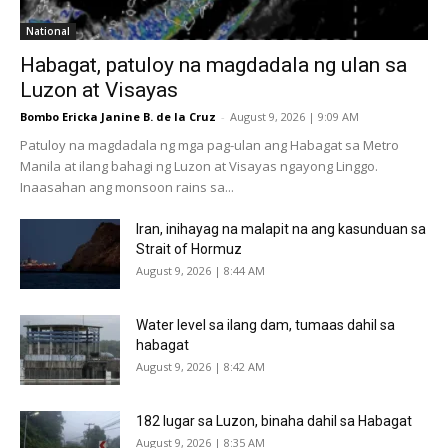
National
Habagat, patuloy na magdadala ng ulan sa
Luzon at Visayas
Bombo Ericka Janine B. de la Cruz
-
August 9, 2026 | 9:09 AM
Patuloy na magdadala ng mga pag-ulan ang Habagat sa Metro
Manila at ilang bahagi ng Luzon at Visayas ngayong Linggo.
Inaasahan ang monsoon rains sa...
Iran, inihayag na malapit na ang kasunduan sa
Strait of Hormuz
August 9, 2026 | 8:44 AM
Water level sa ilang dam, tumaas dahil sa
habagat
August 9, 2026 | 8:42 AM
182 lugar sa Luzon, binaha dahil sa Habagat
August 9, 2026 | 8:35 AM