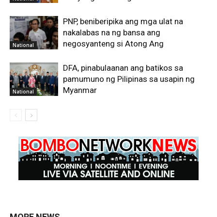
PNP, beniberipika ang mga ulat na
nakalabas na ng bansa ang
negosyanteng si Atong Ang
National
DFA, pinabulaanan ang batikos sa
pamumuno ng Pilipinas sa usapin ng
Myanmar
National
MORE NEWS