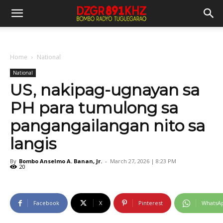
Home
National
National
US, nakipag-ugnayan sa
PH para tumulong sa
pangangailangan nito sa
langis
By
Bombo Anselmo A. Banan, Jr.
-
March 27, 2026 | 8:23 PM
20
Facebook
X
Pinterest
WhatsA