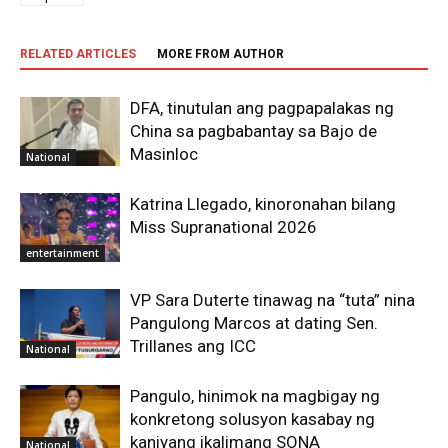
RELATED ARTICLES
MORE FROM AUTHOR
DFA, tinutulan ang pagpapalakas ng
China sa pagbabantay sa Bajo de
Masinloc
National
Katrina Llegado, kinoronahan bilang
Miss Supranational 2026
entertainment
VP Sara Duterte tinawag na “tuta” nina
Pangulong Marcos at dating Sen.
Trillanes ang ICC
National
Pangulo, hinimok na magbigay ng
konkretong solusyon kasabay ng
kaniyang ikalimang SONA
National