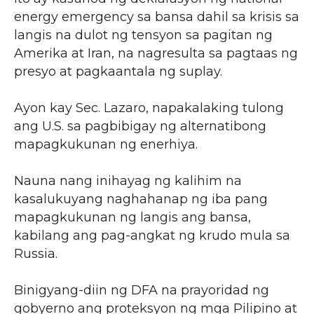
energy emergency sa bansa dahil sa krisis sa
langis na dulot ng tensyon sa pagitan ng
Amerika at Iran, na nagresulta sa pagtaas ng
presyo at pagkaantala ng suplay.
Ayon kay Sec. Lazaro, napakalaking tulong
ang U.S. sa pagbibigay ng alternatibong
mapagkukunan ng enerhiya.
Nauna nang inihayag ng kalihim na
kasalukuyang naghahanap ng iba pang
mapagkukunan ng langis ang bansa,
kabilang ang pag-angkat ng krudo mula sa
Russia.
Binigyang-diin ng DFA na prayoridad ng
gobyerno ang proteksyon ng mga Pilipino at