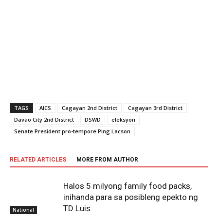
TAGS
AICS
Cagayan 2nd District
Cagayan 3rd District
Davao City 2nd District
DSWD
eleksyon
Senate President pro-tempore Ping Lacson
RELATED ARTICLES
MORE FROM AUTHOR
Halos 5 milyong family food packs,
inihanda para sa posibleng epekto ng
TD Luis
National