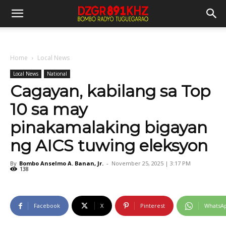
Home
Local News
Local News
National
Cagayan, kabilang sa Top
10 sa may
pinakamalaking bigayan
ng AICS tuwing eleksyon
By
Bombo Anselmo A. Banan, Jr.
-
November 25, 2025 | 3:17 PM
138
Facebook
X
Pinterest
WhatsA