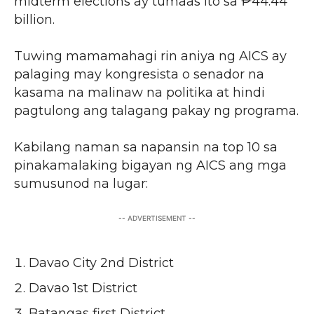
midterm elections ay tumaas ito sa ₱44.44
billion.
Tuwing mamamahagi rin aniya ng AICS ay
palaging may kongresista o senador na
kasama na malinaw na politika at hindi
pagtulong ang talagang pakay ng programa.
Kabilang naman sa napansin na top 10 sa
pinakamalaking bigayan ng AICS ang mga
sumusunod na lugar:
-- ADVERTISEMENT --
Davao City 2nd District
Davao 1st District
Batangas first District