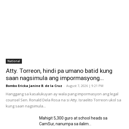
National
Atty. Torreon, hindi pa umano batid kung
saan nagsimula ang impormasyong...
Bombo Ericka Janine B. de la Cruz
-
August 7, 2026 | 9:21 PM
Hanggang sa kasalukuyan ay wala pang impormasyon ang legal
counsel Sen. Ronald Dela Rosa na si Atty. Israelito Torreon ukol sa
kung saan nagsimula...
Mahigit 5,300 guro at school heads sa
CamSur, nanumpa sa ilalim...