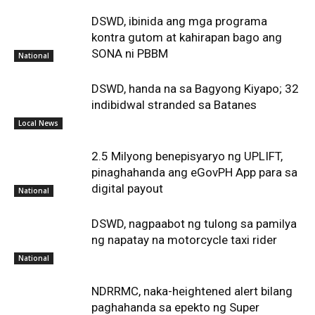
DSWD, ibinida ang mga programa
kontra gutom at kahirapan bago ang
SONA ni PBBM
National
DSWD, handa na sa Bagyong Kiyapo; 32
indibidwal stranded sa Batanes
Local News
2.5 Milyong benepisyaryo ng UPLIFT,
pinaghahanda ang eGovPH App para sa
digital payout
National
DSWD, nagpaabot ng tulong sa pamilya
ng napatay na motorcycle taxi rider
National
NDRRMC, naka-heightened alert bilang
paghahanda sa epekto ng Super