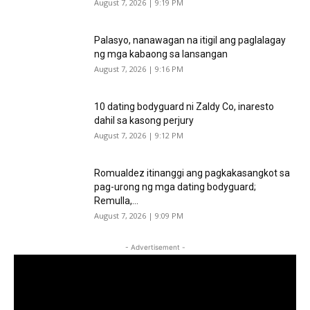
August 7, 2026 | 9:19 PM
Palasyo, nanawagan na itigil ang paglalagay
ng mga kabaong sa lansangan
August 7, 2026 | 9:16 PM
10 dating bodyguard ni Zaldy Co, inaresto
dahil sa kasong perjury
August 7, 2026 | 9:12 PM
Romualdez itinanggi ang pagkakasangkot sa
pag-urong ng mga dating bodyguard;
Remulla,...
August 7, 2026 | 9:09 PM
- Advertisement -