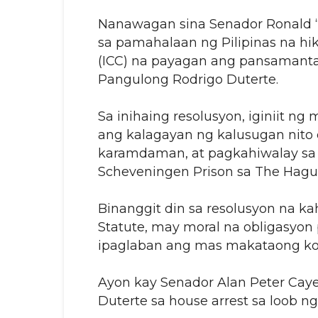
Nanawagan sina Senador Ronald “B
sa pamahalaan ng Pilipinas na hik
(ICC) na payagan ang pansamantal
Pangulong Rodrigo Duterte.
Sa inihaing resolusyon, iginiit ng
ang kalagayan ng kalusugan nito d
karamdaman, at pagkahiwalay sa
Scheveningen Prison sa The Hague
Binanggit din sa resolusyon na ka
Statute, may moral na obligasyo
ipaglaban ang mas makataong kon
Ayon kay Senador Alan Peter Cayet
Duterte sa house arrest sa loob n