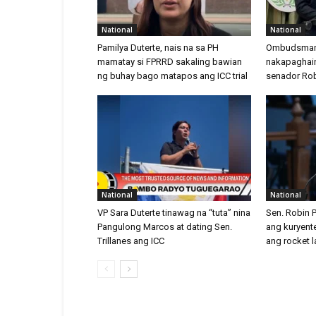
National
National
Pamilya Duterte, nais na sa PH
Ombudsman
mamatay si FPRRD sakaling bawian
nakapaghain 
ng buhay bago matapos ang ICC trial
senador Rob
National
National
VP Sara Duterte tinawag na “tuta” nina
Sen. Robin P
Pangulong Marcos at dating Sen.
ang kuryent
Trillanes ang ICC
ang rocket 