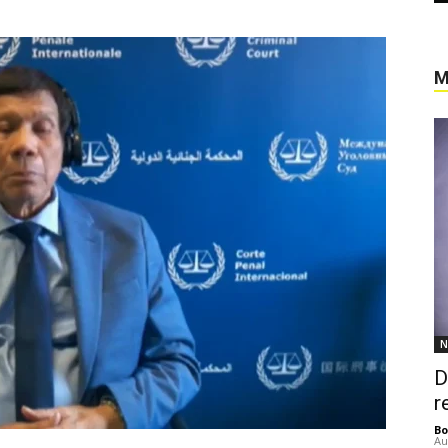
M
N
D
r
Bo
Au