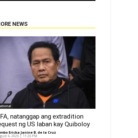
ORE NEWS
ational
FA, natanggap ang extradition
equest ng US laban kay Quiboloy
mbo Ericka Janine B. de la Cruz
-
gust 6, 2026 | 11:26 PM