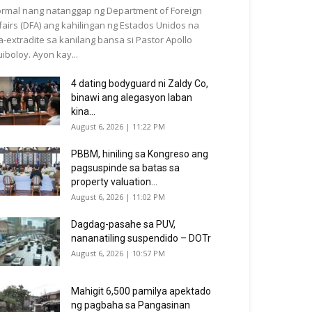
rmal nang natanggap ng Department of Foreign
fairs (DFA) ang kahilingan ng Estados Unidos na
a-extradite sa kanilang bansa si Pastor Apollo
iboloy. Ayon kay...
4 dating bodyguard ni Zaldy Co,
binawi ang alegasyon laban
kina...
August 6, 2026 | 11:22 PM
PBBM, hiniling sa Kongreso ang
pagsuspinde sa batas sa
property valuation...
August 6, 2026 | 11:02 PM
Dagdag-pasahe sa PUV,
nananatiling suspendido – DOTr
August 6, 2026 | 10:57 PM
Mahigit 6,500 pamilya apektado
ng pagbaha sa Pangasinan