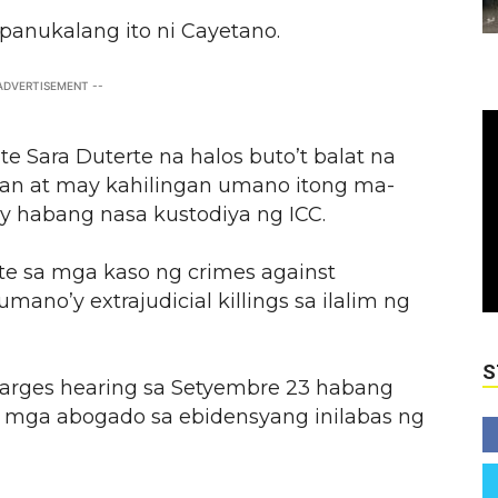
panukalang ito ni Cayetano.
 ADVERTISEMENT --
te Sara Duterte na halos buto’t balat na
an at may kahilingan umano itong ma-
y habang nasa kustodiya ng ICC.
te sa mga kaso ng crimes against
ano’y extrajudicial killings sa ilalim ng
S
harges hearing sa Setyembre 23 habang
 mga abogado sa ebidensyang inilabas ng