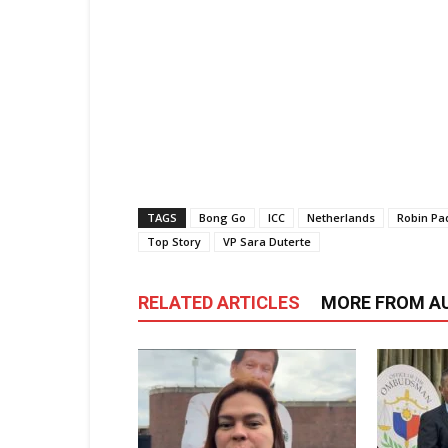
TAGS
Bong Go
ICC
Netherlands
Robin Pad
Top Story
VP Sara Duterte
RELATED ARTICLES
MORE FROM A