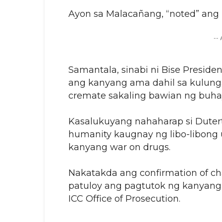
Ayon sa Malacañang, “noted” ang 
--
Samantala, sinabi ni Bise Presiden
ang kanyang ama dahil sa kulung
cremate sakaling bawian ng buha
Kasalukuyang nahaharap si Duter
humanity kaugnay ng libo-libong um
kanyang war on drugs.
Nakatakda ang confirmation of c
patuloy ang pagtutok ng kanyang
ICC Office of Prosecution.