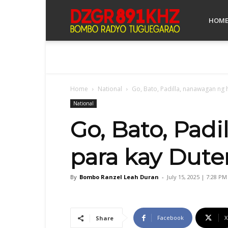
Bombo
HOM
Radyo
Home
National
Go, Bato, Padilla, nanawagan ng h
Tuguegarao
National
Go, Bato, Pad
para kay Dute
By
Bombo Ranzel Leah Duran
-
July 15, 2025 | 7:28 PM
Facebook
X
Share