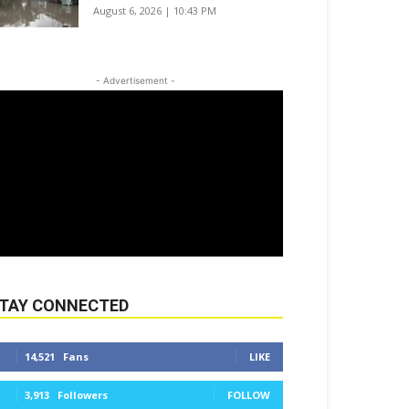
August 6, 2026 | 10:43 PM
- Advertisement -
TAY CONNECTED
14,521
Fans
LIKE
3,913
Followers
FOLLOW