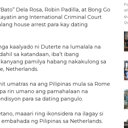
Po
ato” Dela Rosa, Robin Padilla, at Bong Go
Af
ip
ayatin ang International Criminal Court
Qu
ang house arrest para kay dating
 mga kaalyado ni Duterte na lumalala na
ahil sa katandaan, iba’t ibang
 kanyang pamilya habang nakakulong sa
, Netherlands.
hit umatras na ang Pilipinas mula sa Rome
n pa rin umano ang pamahalaan na
disyon para sa dating pangulo.
ano, maaari ring ikonsidera na ilagay si
g embahada ng Pilipinas sa Netherlands.