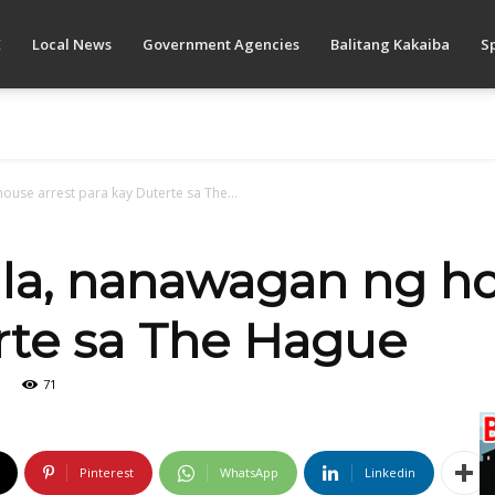
E
Local News
Government Agencies
Balitang Kakaiba
S
ouse arrest para kay Duterte sa The...
illa, nanawagan ng ho
rte sa The Hague
71
Pinterest
WhatsApp
Linkedin