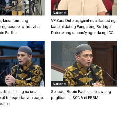
National
, kinumpirmang
VP Sara Duterte, iginiit na inilantad ng
ng counter-affidavit si
kaso ni dating Pangulong Rodrigo
in Padilla
Duterte ang umano’y agenda ng ICC
National
adilla, hiniling na unahin
Senador Robin Padilla, nilinaw ang
e at transportasyon bago
pagliban sa SONA ni PBBM
launch