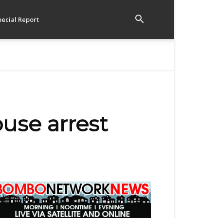
pecial Report
use arrest