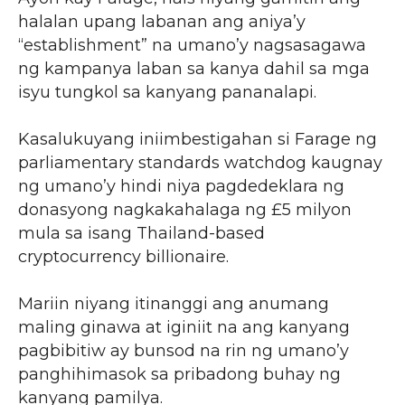
halalan upang labanan ang aniya’y
“establishment” na umano’y nagsasagawa
ng kampanya laban sa kanya dahil sa mga
isyu tungkol sa kanyang pananalapi.
Kasalukuyang iniimbestigahan si Farage ng
parliamentary standards watchdog kaugnay
ng umano’y hindi niya pagdedeklara ng
donasyong nagkakahalaga ng £5 milyon
mula sa isang Thailand-based
cryptocurrency billionaire.
Mariin niyang itinanggi ang anumang
maling ginawa at iginiit na ang kanyang
pagbibitiw ay bunsod na rin ng umano’y
panghihimasok sa pribadong buhay ng
kanyang pamilya.