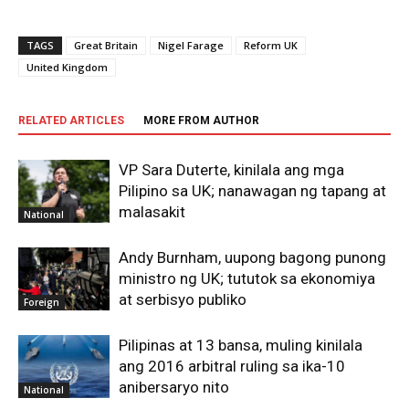
TAGS
Great Britain
Nigel Farage
Reform UK
United Kingdom
RELATED ARTICLES
MORE FROM AUTHOR
VP Sara Duterte, kinilala ang mga
Pilipino sa UK; nanawagan ng tapang at
malasakit
National
Andy Burnham, uupong bagong punong
ministro ng UK; tututok sa ekonomiya
at serbisyo publiko
Foreign
Pilipinas at 13 bansa, muling kinilala
ang 2016 arbitral ruling sa ika-10
anibersaryo nito
National