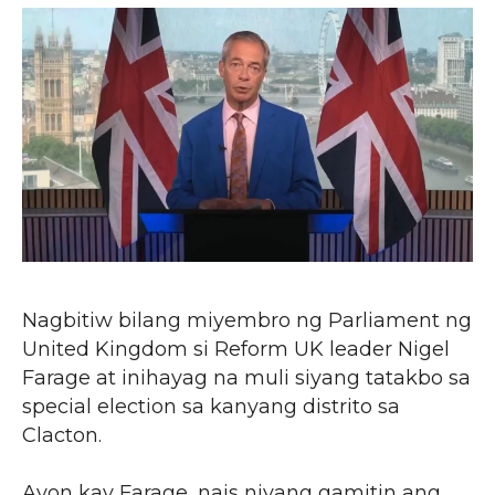
Nagbitiw bilang miyembro ng Parliament ng
United Kingdom si Reform UK leader Nigel
Farage at inihayag na muli siyang tatakbo sa
special election sa kanyang distrito sa
Clacton.
Ayon kay Farage, nais niyang gamitin ang