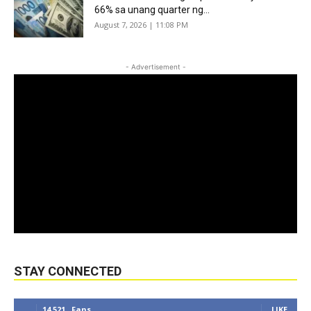
66% sa unang quarter ng...
August 7, 2026 | 11:08 PM
- Advertisement -
STAY CONNECTED
14,521
Fans
LIKE