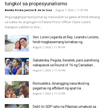
tungkol sa propesyunalismo
Bombo Ericka Janine B. de la Cruz
-
August 7, 2026 | 11:20 PM
Ang pagiging propesyonal ay nasusukat sa gawa at hindi lamang
sa salita. Ito ang tugon ni Palace Press Officer Claire Castro
matapos sabihin ni Vice...
Sen. Loren Legarda at Rep. Leandro Leviste,
hindi magkasamang lumabas ng...
August 7, 2026 | 11:18 PM
Sabalenka, Pegula, Swiatek, pare-parehong
nakapasok sa Round of 16 ng Canadian...
August 7, 2026 | 11:16 PM
Romualdez, itinangging nasa likod ng
pagatras ng affidavit ng apat na...
August 7, 2026 | 11:12 PM
Debt-to-GDP ratio ng Pilipinas umakyat sa