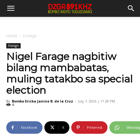
Home
Foreign
Foreign
Nigel Farage nagbitiw
bilang mambabatas,
muling tatakbo sa special
election
By
Bombo Ericka Janine B. de la Cruz
-
July 7, 2026 | 11:28 PM
6
Facebook
X
Pinterest
WhatsA