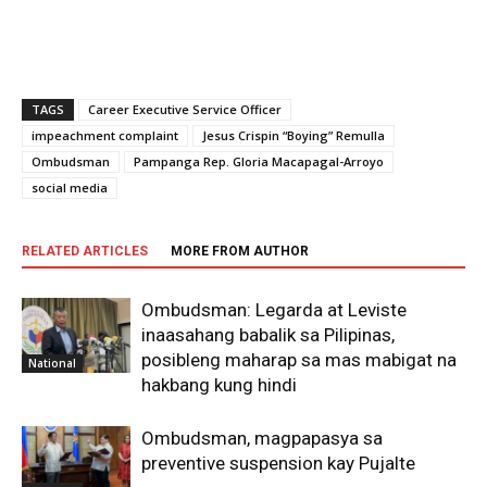
TAGS
Career Executive Service Officer
impeachment complaint
Jesus Crispin “Boying” Remulla
Ombudsman
Pampanga Rep. Gloria Macapagal-Arroyo
social media
RELATED ARTICLES
MORE FROM AUTHOR
Ombudsman: Legarda at Leviste
inaasahang babalik sa Pilipinas,
posibleng maharap sa mas mabigat na
National
hakbang kung hindi
Ombudsman, magpapasya sa
preventive suspension kay Pujalte