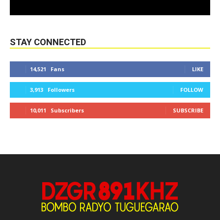
STAY CONNECTED
14,521
Fans
LIKE
3,913
Followers
FOLLOW
10,011
Subscribers
SUBSCRIBE