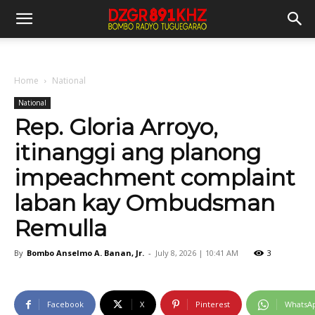
Home
National
National
Rep. Gloria Arroyo,
itinanggi ang planong
impeachment complaint
laban kay Ombudsman
Remulla
By
Bombo Anselmo A. Banan, Jr.
-
July 8, 2026 | 10:41 AM
3
Facebook
X
Pinterest
WhatsA