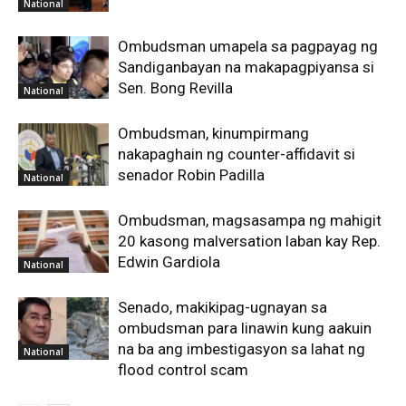
National
Ombudsman umapela sa pagpayag ng
Sandiganbayan na makapagpiyansa si
Sen. Bong Revilla
National
Ombudsman, kinumpirmang
nakapaghain ng counter-affidavit si
senador Robin Padilla
National
Ombudsman, magsasampa ng mahigit
20 kasong malversation laban kay Rep.
Edwin Gardiola
National
Senado, makikipag-ugnayan sa
ombudsman para linawin kung aakuin
na ba ang imbestigasyon sa lahat ng
National
flood control scam