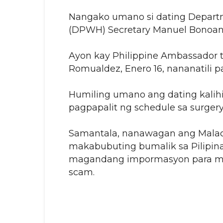
Nangako umano si dating Depart
(DPWH) Secretary Manuel Bonoan na
Ayon kay Philippine Ambassador t
Romualdez, Enero 16, nananatili p
Humiling umano ang dating kalih
pagpapalit ng schedule sa surger
Samantala, nanawagan ang Mala
makabubuting bumalik sa Pilipi
magandang impormasyon para mai
scam.