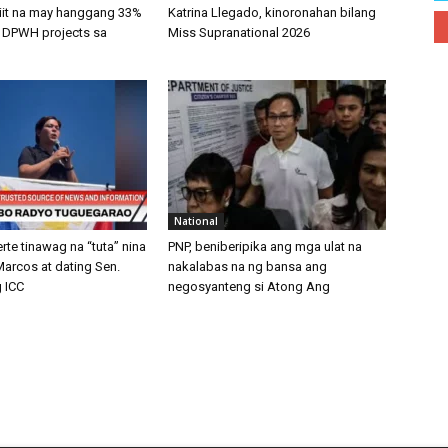
niit na may hanggang 33%
Katrina Llegado, kinoronahan bilang
 DPWH projects sa
Miss Supranational 2026
National
rte tinawag na “tuta” nina
PNP, beniberipika ang mga ulat na
arcos at dating Sen.
nakalabas na ng bansa ang
g ICC
negosyanteng si Atong Ang