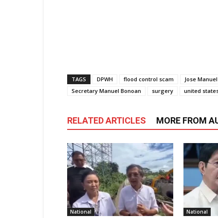
TAGS
DPWH
flood control scam
Jose Manue
Secretary Manuel Bonoan
surgery
united state
RELATED ARTICLES
MORE FROM A
National
National