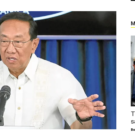
M
N
T
s
Bo