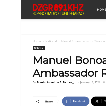
Bombo
HOM
Radyo
Home
National
Manuel Bonoan uuwi ng `Pinas s
Tuguegarao
National
Manuel Bonoan
Ambassador 
By
Bombo Anselmo A. Banan, Jr.
-
January 16, 2026 | 8
Facebook
X
Share