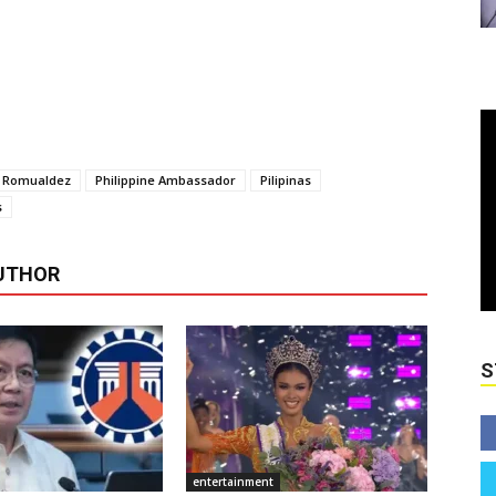
l Romualdez
Philippine Ambassador
Pilipinas
s
UTHOR
S
entertainment