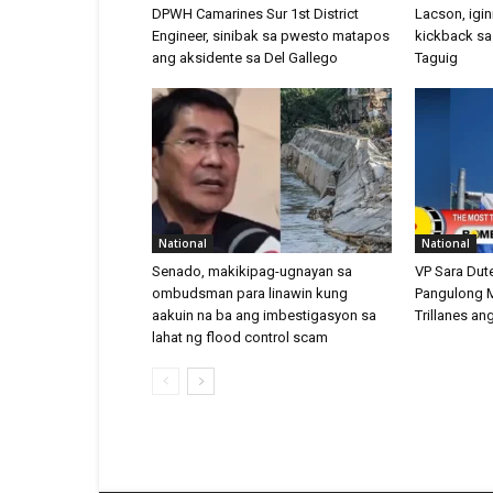
DPWH Camarines Sur 1st District
Lacson, igi
Engineer, sinibak sa pwesto matapos
kickback sa
ang aksidente sa Del Gallego
Taguig
National
National
Senado, makikipag-ugnayan sa
VP Sara Dute
ombudsman para linawin kung
Pangulong M
aakuin na ba ang imbestigasyon sa
Trillanes an
lahat ng flood control scam