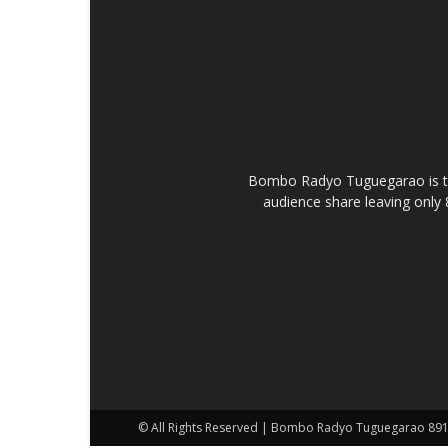
Bombo Radyo Tuguegarao is th
audience share leaving only 
© All Rights Reserved | Bombo Radyo Tuguegarao 89