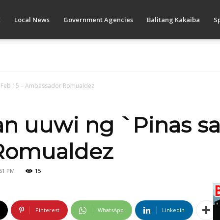
E
Local News
Government Agencies
Balitang Kakaiba
S
a Feb 15 – Ambassador Romualdez
 uuwi ng `Pinas sa 
Romualdez
:51 PM
15
Pinterest
WhatsApp
Linkedin