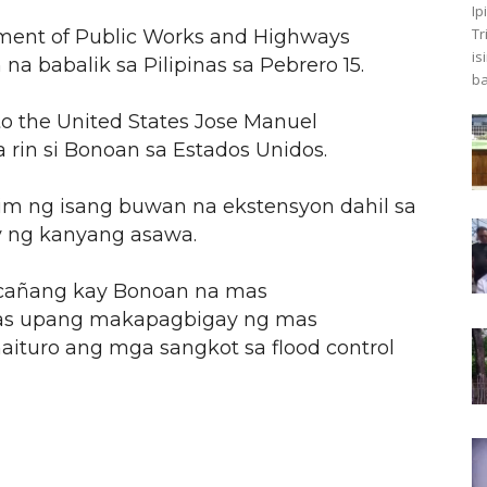
Ip
Tr
ment of Public Works and Highways
is
 babalik sa Pilipinas sa Pebrero 15.
ba
o the United States Jose Manuel
a rin si Bonoan sa Estados Unidos.
im ng isang buwan na ekstensyon dahil sa
y ng kanyang asawa.
cañang kay Bonoan na mas
nas upang makapagbigay ng mas
turo ang mga sangkot sa flood control