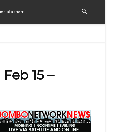
pecial Report
Feb 15 –