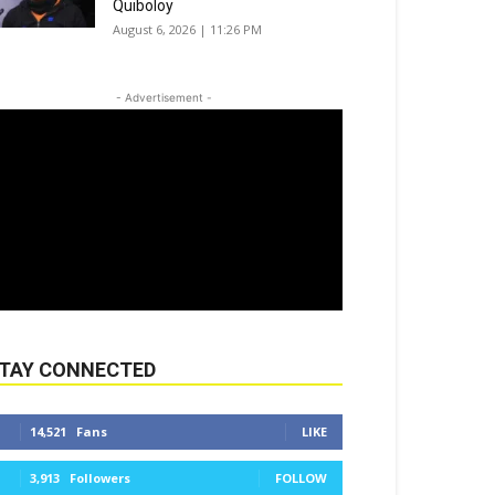
Quiboloy
August 6, 2026 | 11:26 PM
- Advertisement -
TAY CONNECTED
14,521
Fans
LIKE
3,913
Followers
FOLLOW