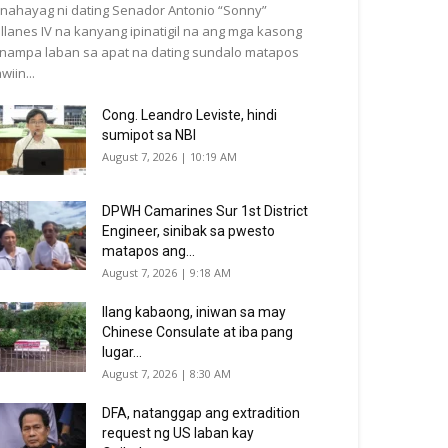
inahayag ni dating Senador Antonio “Sonny”
illanes IV na kanyang ipinatigil na ang mga kasong
inampa laban sa apat na dating sundalo matapos
wiin...
Cong. Leandro Leviste, hindi
sumipot sa NBI
August 7, 2026 | 10:19 AM
DPWH Camarines Sur 1st District
Engineer, sinibak sa pwesto
matapos ang...
August 7, 2026 | 9:18 AM
Ilang kabaong, iniwan sa may
Chinese Consulate at iba pang
lugar...
August 7, 2026 | 8:30 AM
DFA, natanggap ang extradition
request ng US laban kay