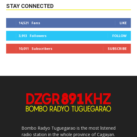
STAY CONNECTED
14,521
Fans
LIKE
3,913
Followers
FOLLOW
10,011
Subscribers
SUBSCRIBE
Bombo Radyo Tuguegarao is the most listened
radio station in the whole province of Cagayan.