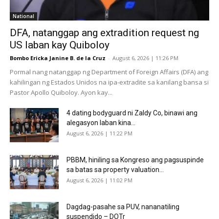
National
DFA, natanggap ang extradition request ng
US laban kay Quiboloy
Bombo Ericka Janine B. de la Cruz
-
August 6, 2026 | 11:26 PM
Pormal nang natanggap ng Department of Foreign Affairs (DFA) ang
kahilingan ng Estados Unidos na ipa-extradite sa kanilang bansa si
Pastor Apollo Quiboloy. Ayon kay...
4 dating bodyguard ni Zaldy Co, binawi ang
alegasyon laban kina...
August 6, 2026 | 11:22 PM
PBBM, hiniling sa Kongreso ang pagsuspinde
sa batas sa property valuation...
August 6, 2026 | 11:02 PM
Dagdag-pasahe sa PUV, nananatiling
suspendido – DOTr