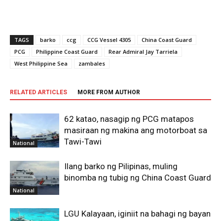
TAGS
barko
ccg
CCG Vessel 4305
China Coast Guard
PCG
Philippine Coast Guard
Rear Admiral Jay Tarriela
West Philippine Sea
zambales
RELATED ARTICLES
MORE FROM AUTHOR
62 katao, nasagip ng PCG matapos
masiraan ng makina ang motorboat sa
Tawi-Tawi
National
Ilang barko ng Pilipinas, muling
binomba ng tubig ng China Coast Guard
National
LGU Kalayaan, iginiit na bahagi ng bayan