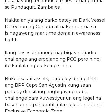
nasa layong 48 nautical miles lamang mula
sa Pundaquit, Zambales.
Nakita aniya ang barko batay sa Dark Vessel
Detection ng Canada at nakumpirma sa
isinagawang maritime domain awareness
flight.
Ilang beses umanong nagbigay ng radio
challenge ang eroplano ng PCG pero hindi
ito kinilala ng barko ng China.
Bukod sa air assets, idineploy din ng PCG
ang BRP Cape San Agustin kung saan
patuloy din silang nagbigay ng radio
challenge para kuwestiyunun ang legal na
basehan ng pananatili nila sa loob ng ating
Exclusive Economic Zone.