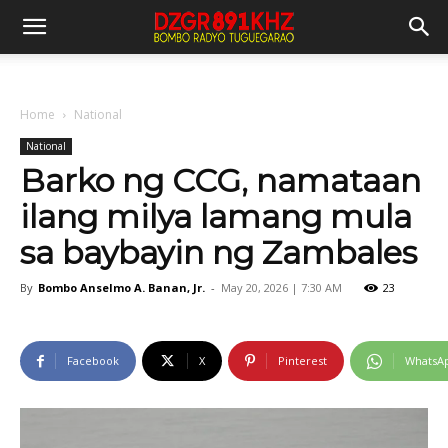
Home
National
National
Barko ng CCG, namataan
ilang milya lamang mula
sa baybayin ng Zambales
By
Bombo Anselmo A. Banan, Jr.
-
May 20, 2026 | 7:30 AM
23
Facebook
X
Pinterest
WhatsA