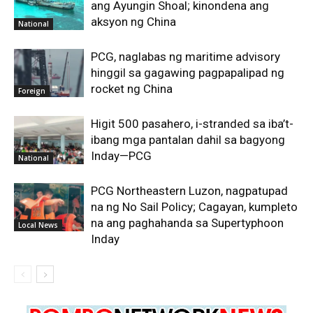
ang Ayungin Shoal; kinondena ang
aksyon ng China
National
PCG, naglabas ng maritime advisory
hinggil sa gagawing pagpapalipad ng
rocket ng China
Foreign
Higit 500 pasahero, i-stranded sa iba’t-
ibang mga pantalan dahil sa bagyong
Inday—PCG
National
PCG Northeastern Luzon, nagpatupad
na ng No Sail Policy; Cagayan, kumpleto
na ang paghahanda sa Supertyphoon
Local News
Inday